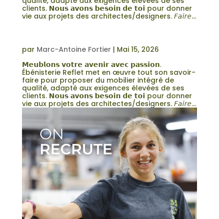
qualité, adapté aux exigences élevées de ses
clients. 𝗡𝗼𝘂𝘀 𝗮𝘃𝗼𝗻𝘀 𝗯𝗲𝘀𝗼𝗶𝗻 𝗱𝗲 𝘁𝗼𝗶 pour donner
vie aux projets des architectes/designers. 𝘍𝘢𝘪𝘳𝘦...
MONTEUR.EUSE DE MEUBLES |
MOBILIER COMMERCIAL
par
Marc-Antoine Fortier
|
Mai 15, 2026
𝗠𝗲𝘂𝗯𝗹𝗼𝗻𝘀 𝘃𝗼𝘁𝗿𝗲 𝗮𝘃𝗲𝗻𝗶𝗿 𝗮𝘃𝗲𝗰 𝗽𝗮𝘀𝘀𝗶𝗼𝗻.
Ébénisterie Reflet met en œuvre tout son savoir-
faire pour proposer du mobilier intégré de
qualité, adapté aux exigences élevées de ses
clients. 𝗡𝗼𝘂𝘀 𝗮𝘃𝗼𝗻𝘀 𝗯𝗲𝘀𝗼𝗶𝗻 𝗱𝗲 𝘁𝗼𝗶 pour donner
vie aux projets des architectes/designers. 𝘍𝘢𝘪𝘳𝘦...