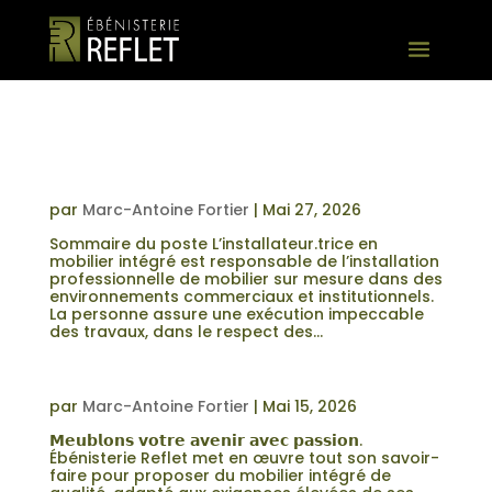
INSTALLATEUR.TRICE – MOBILIER
INTÉGRÉ
par
Marc-Antoine Fortier
|
Mai 27, 2026
Sommaire du poste L’installateur.trice en
mobilier intégré est responsable de l’installation
professionnelle de mobilier sur mesure dans des
environnements commerciaux et institutionnels.
La personne assure une exécution impeccable
des travaux, dans le respect des...
ÉBÉNISTE SÉNIOR | MOBILIER
COMMERCIAL
par
Marc-Antoine Fortier
|
Mai 15, 2026
𝗠𝗲𝘂𝗯𝗹𝗼𝗻𝘀 𝘃𝗼𝘁𝗿𝗲 𝗮𝘃𝗲𝗻𝗶𝗿 𝗮𝘃𝗲𝗰 𝗽𝗮𝘀𝘀𝗶𝗼𝗻.
Ébénisterie Reflet met en œuvre tout son savoir-
faire pour proposer du mobilier intégré de