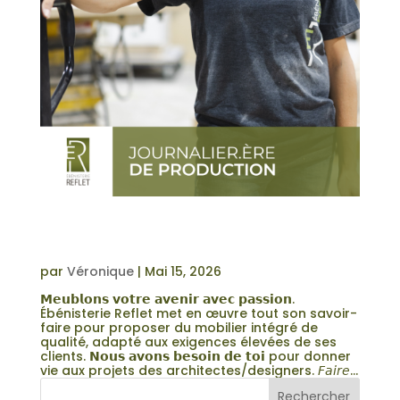
JOURNALIER(ÈRE) DE
PRODUCTION | MOBILIER
COMMERCIAL
par
Véronique
|
Mai 15, 2026
𝗠𝗲𝘂𝗯𝗹𝗼𝗻𝘀 𝘃𝗼𝘁𝗿𝗲 𝗮𝘃𝗲𝗻𝗶𝗿 𝗮𝘃𝗲𝗰 𝗽𝗮𝘀𝘀𝗶𝗼𝗻.
Ébénisterie Reflet met en œuvre tout son savoir-
faire pour proposer du mobilier intégré de
qualité, adapté aux exigences élevées de ses
clients. 𝗡𝗼𝘂𝘀 𝗮𝘃𝗼𝗻𝘀 𝗯𝗲𝘀𝗼𝗶𝗻 𝗱𝗲 𝘁𝗼𝗶 pour donner
vie aux projets des architectes/designers. 𝘍𝘢𝘪𝘳𝘦...
Rechercher