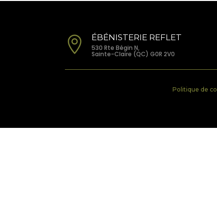
ÉBÉNISTERIE REFLET

530 Rte Bégin N,
Sainte-Claire (QC) G0R 2V0
Politique de co